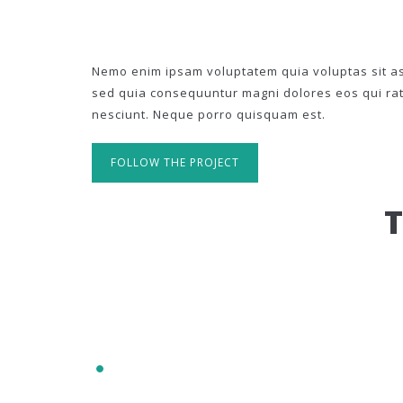
Nemo enim ipsam voluptatem quia voluptas sit asp
sed quia consequuntur magni dolores eos qui ra
nesciunt. Neque porro quisquam est.
FOLLOW THE PROJECT
IT'S RESPONSIVE