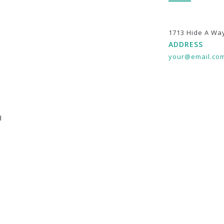
1713 Hide A Wa
ADDRESS
your@email.co
d