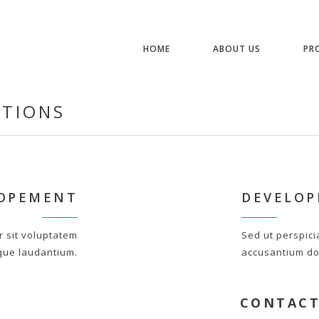
HOME
ABOUT US
PR
STIONS
OPEMENT
DEVELO
r sit voluptatem
Sed ut perspici
que laudantium.
accusantium do
CONTACT