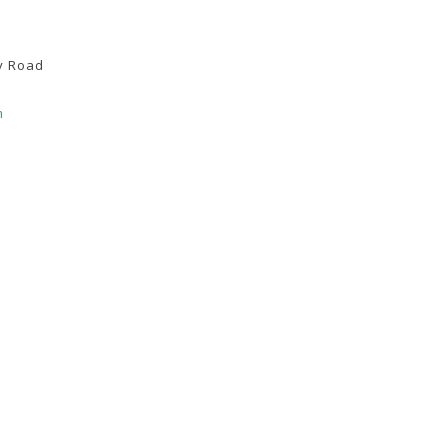
y Road
m