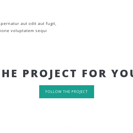
ernatur aut odit aut fugit,
tione voluptatem sequi
THE PROJECT FOR YO
FOLLOW THE PROJECT