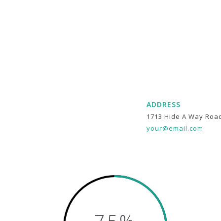
ADDRESS
1713 Hide A Way Roa
your@email.com