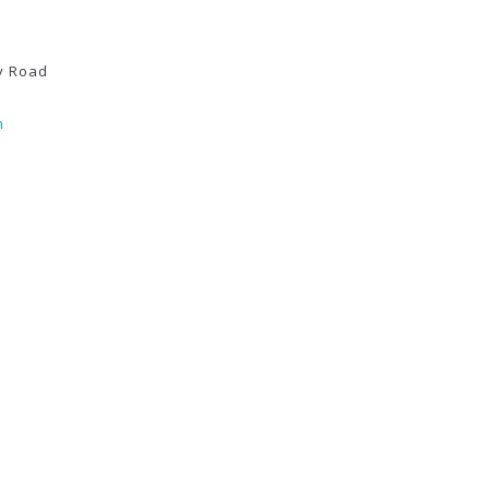
y Road
m