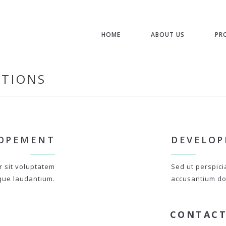
HOME
ABOUT US
PR
STIONS
OPEMENT
DEVELO
r sit voluptatem
Sed ut perspici
que laudantium.
accusantium do
CONTACT