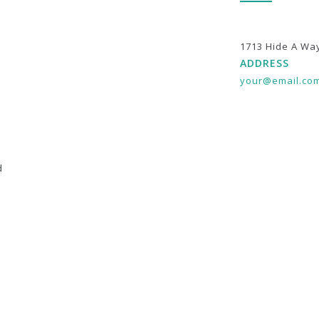
1713 Hide A Wa
ADDRESS
your@email.co
d