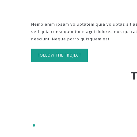
Nemo enim ipsam voluptatem quia voluptas sit asp
sed quia consequuntur magni dolores eos qui ra
nesciunt. Neque porro quisquam est.
FOLLOW THE PROJECT
IT'S RESPONSIVE