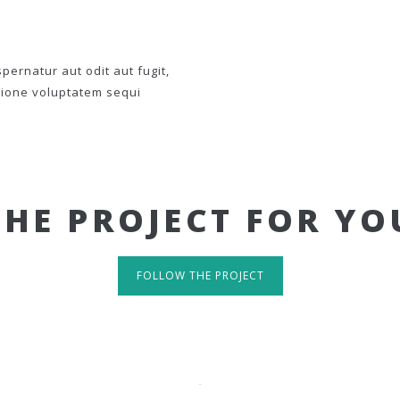
ernatur aut odit aut fugit,
tione voluptatem sequi
THE PROJECT FOR YO
FOLLOW THE PROJECT