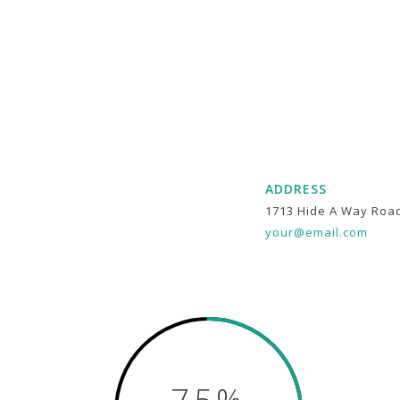
ADDRESS
1713 Hide A Way Roa
your@email.com