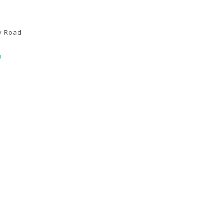
y Road
m