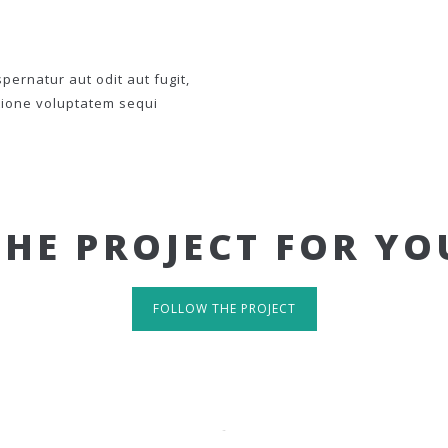
ernatur aut odit aut fugit,
tione voluptatem sequi
THE PROJECT FOR YO
FOLLOW THE PROJECT