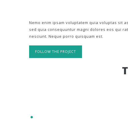
Nemo enim ipsam voluptatem quia voluptas sit asp
sed quia consequuntur magni dolores eos qui ra
nesciunt. Neque porro quisquam est.
FOLLOW THE PROJECT
IT'S RESPONSIVE