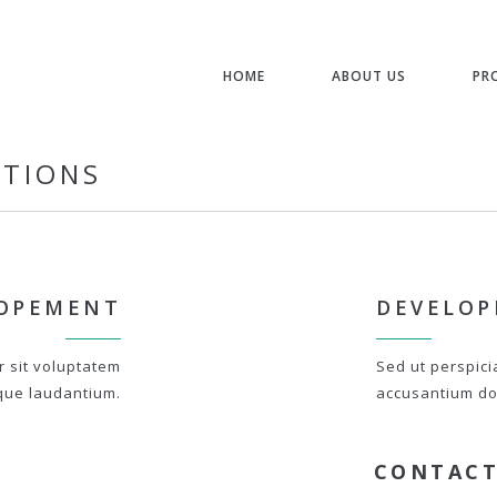
HOME
ABOUT US
PR
STIONS
OPEMENT
DEVELO
r sit voluptatem
Sed ut perspici
que laudantium.
accusantium do
CONTACT