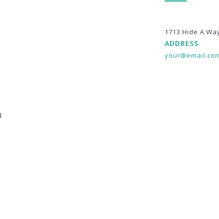
1713 Hide A Wa
ADDRESS
your@email.co
d