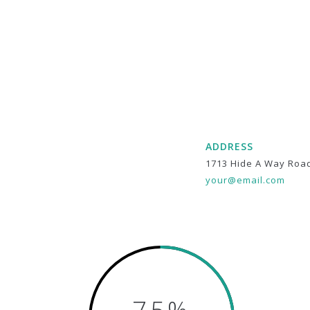
ADDRESS
1713 Hide A Way Roa
your@email.com