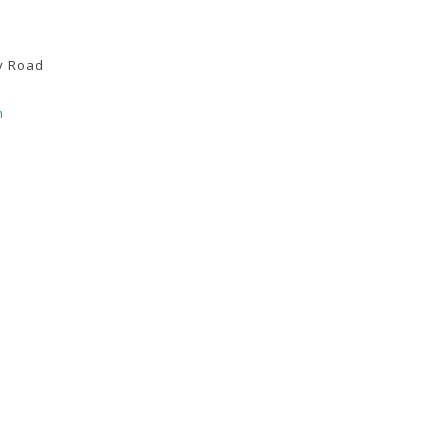
y Road
m