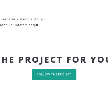
ernatur aut odit aut fugit,
tione voluptatem sequi
THE PROJECT FOR YO
FOLLOW THE PROJECT