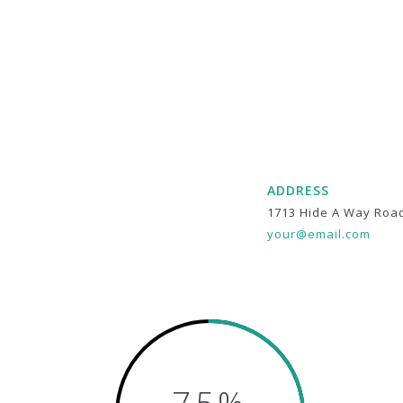
ADDRESS
1713 Hide A Way Roa
your@email.com