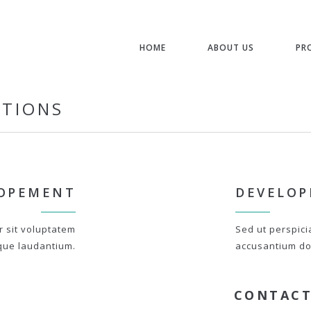
HOME
ABOUT US
PR
STIONS
OPEMENT
DEVELO
r sit voluptatem
Sed ut perspici
que laudantium.
accusantium do
CONTACT