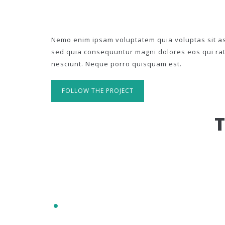
Nemo enim ipsam voluptatem quia voluptas sit asp
sed quia consequuntur magni dolores eos qui ra
nesciunt. Neque porro quisquam est.
FOLLOW THE PROJECT
IT'S RESPONSIVE