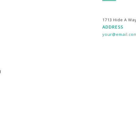
1713 Hide A Wa
ADDRESS
your@email.co
d