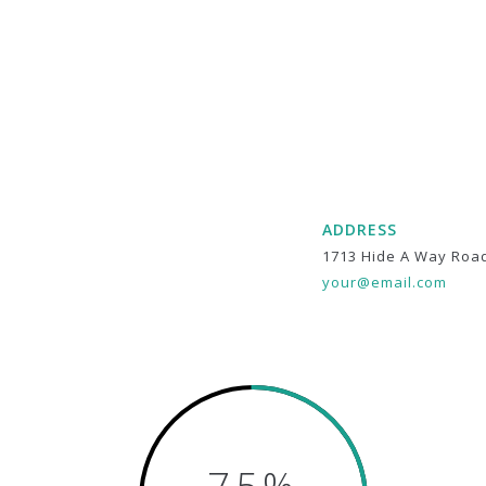
ADDRESS
1713 Hide A Way Roa
your@email.com