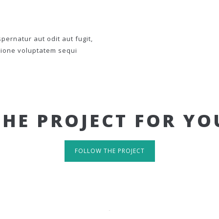
ernatur aut odit aut fugit,
tione voluptatem sequi
THE PROJECT FOR YO
FOLLOW THE PROJECT