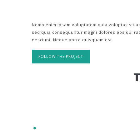
Nemo enim ipsam voluptatem quia voluptas sit asp
sed quia consequuntur magni dolores eos qui ra
nesciunt. Neque porro quisquam est.
FOLLOW THE PROJECT
IT'S RESPONSIVE