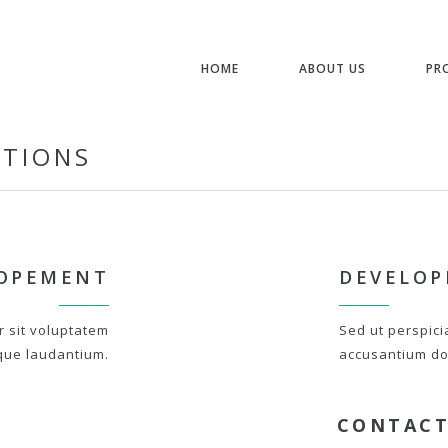
HOME
ABOUT US
PR
STIONS
OPEMENT
DEVELO
r sit voluptatem
Sed ut perspici
que laudantium.
accusantium do
CONTACT