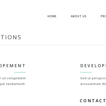
HOME
ABOUT US
PR
STIONS
OPEMENT
DEVELO
r sit voluptatem
Sed ut perspici
que laudantium.
accusantium do
CONTACT