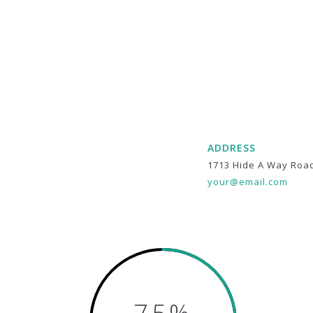
ADDRESS
1713 Hide A Way Roa
your@email.com