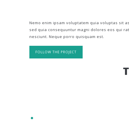
Nemo enim ipsam voluptatem quia voluptas sit asp
sed quia consequuntur magni dolores eos qui ra
nesciunt. Neque porro quisquam est.
FOLLOW THE PROJECT
IT'S RESPONSIVE