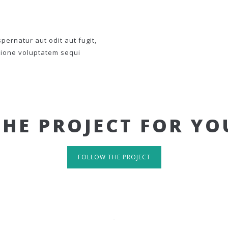
ernatur aut odit aut fugit,
tione voluptatem sequi
THE PROJECT FOR YO
FOLLOW THE PROJECT