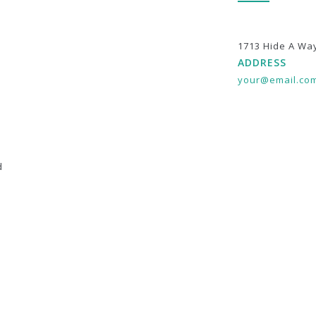
1713 Hide A Wa
ADDRESS
your@email.co
d