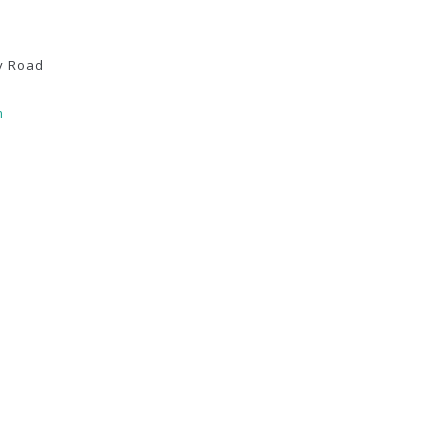
y Road
m