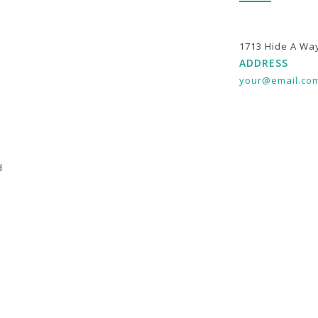
1713 Hide A Wa
ADDRESS
your@email.co
d