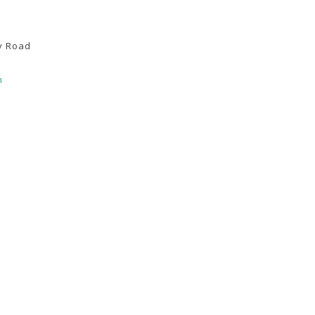
y Road
m