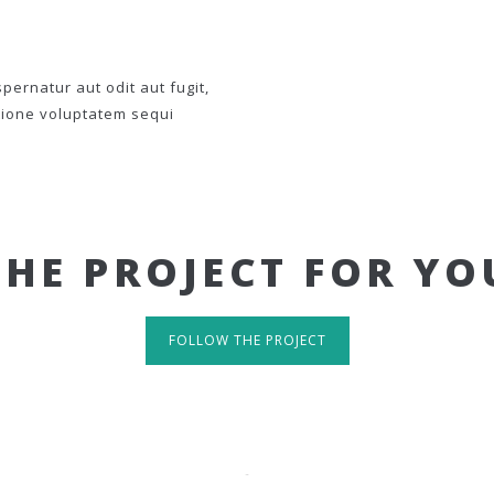
ernatur aut odit aut fugit,
tione voluptatem sequi
THE PROJECT FOR YO
FOLLOW THE PROJECT