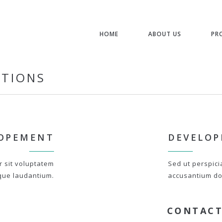
HOME
ABOUT US
PR
STIONS
OPEMENT
DEVELO
r sit voluptatem
Sed ut perspici
que laudantium.
accusantium do
CONTACT