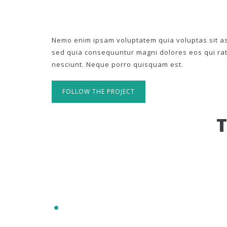
Nemo enim ipsam voluptatem quia voluptas sit asp
sed quia consequuntur magni dolores eos qui ra
nesciunt. Neque porro quisquam est.
FOLLOW THE PROJECT
IT'S RESPONSIVE