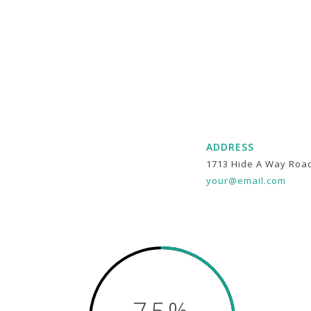
ADDRESS
1713 Hide A Way Roa
your@email.com