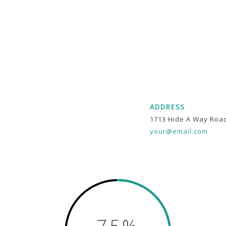
ADDRESS
1713 Hide A Way Roa
your@email.com