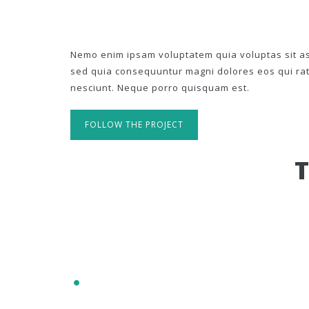
Nemo enim ipsam voluptatem quia voluptas sit asp
sed quia consequuntur magni dolores eos qui ra
nesciunt. Neque porro quisquam est.
FOLLOW THE PROJECT
IT'S RESPONSIVE