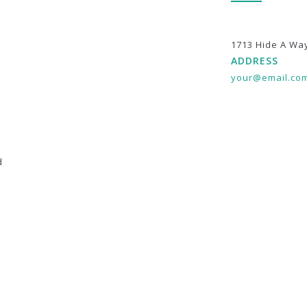
1713 Hide A Wa
ADDRESS
your@email.co
d