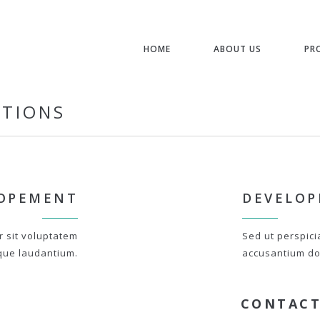
HOME
ABOUT US
PR
STIONS
OPEMENT
DEVELO
r sit voluptatem
Sed ut perspici
que laudantium.
accusantium do
CONTACT