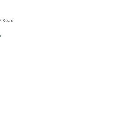
y Road
m