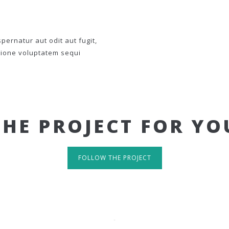
ernatur aut odit aut fugit,
tione voluptatem sequi
THE PROJECT FOR YO
FOLLOW THE PROJECT