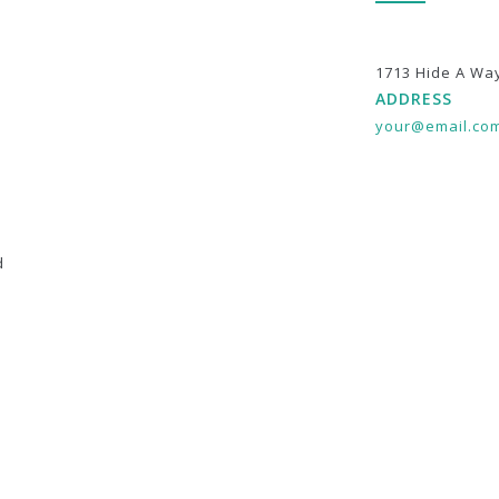
1713 Hide A Wa
ADDRESS
your@email.co
d