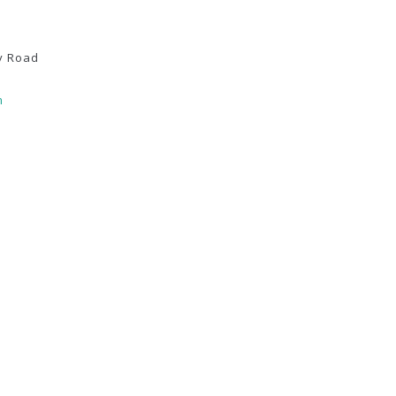
y Road
m