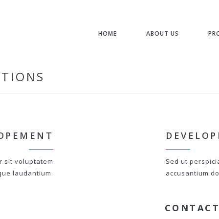
HOME
ABOUT US
PR
STIONS
OPEMENT
DEVELO
r sit voluptatem
Sed ut perspici
que laudantium.
accusantium do
CONTACT