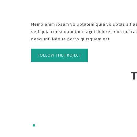
Nemo enim ipsam voluptatem quia voluptas sit asp
sed quia consequuntur magni dolores eos qui ra
nesciunt. Neque porro quisquam est.
FOLLOW THE PROJECT
IT'S RESPONSIVE