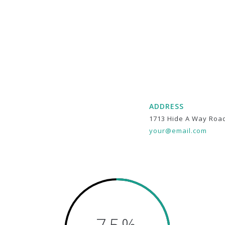
ADDRESS
1713 Hide A Way Roa
your@email.com