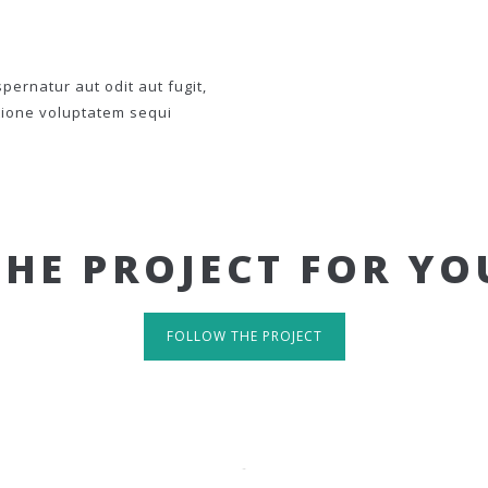
ernatur aut odit aut fugit,
tione voluptatem sequi
THE PROJECT FOR YO
FOLLOW THE PROJECT