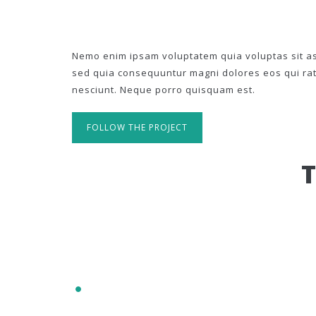
Nemo enim ipsam voluptatem quia voluptas sit asp
sed quia consequuntur magni dolores eos qui ra
nesciunt. Neque porro quisquam est.
FOLLOW THE PROJECT
IT'S RESPONSIVE