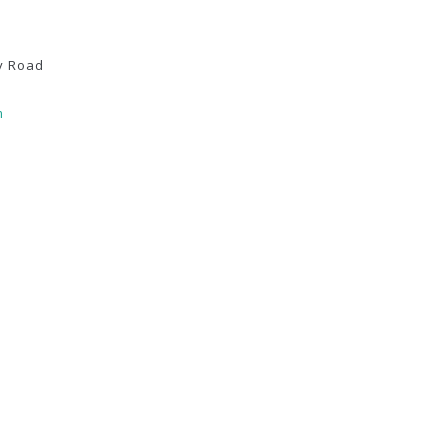
y Road
m