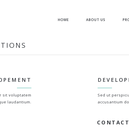
HOME
ABOUT US
PR
STIONS
OPEMENT
DEVELO
r sit voluptatem
Sed ut perspici
que laudantium.
accusantium do
CONTACT