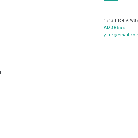
1713 Hide A Wa
ADDRESS
your@email.co
d