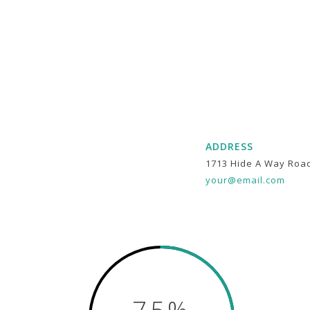
ADDRESS
1713 Hide A Way Roa
your@email.com