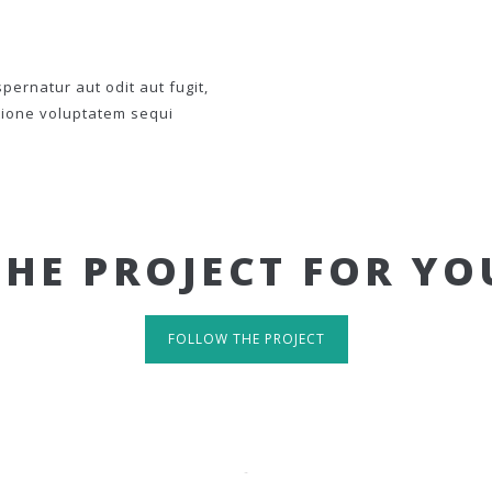
ernatur aut odit aut fugit,
tione voluptatem sequi
THE PROJECT FOR YO
FOLLOW THE PROJECT