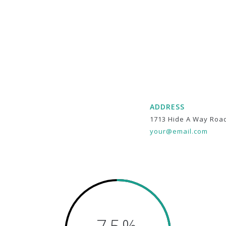
ADDRESS
1713 Hide A Way Roa
your@email.com