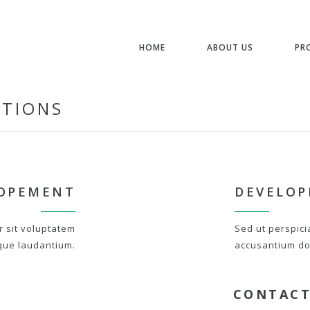
HOME
ABOUT US
PR
STIONS
OPEMENT
DEVELO
r sit voluptatem
Sed ut perspici
que laudantium.
accusantium do
CONTACT