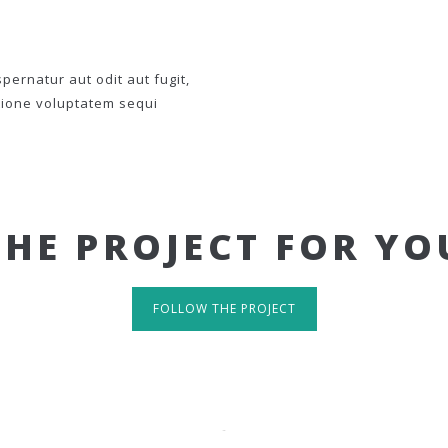
ernatur aut odit aut fugit,
tione voluptatem sequi
THE PROJECT FOR YO
FOLLOW THE PROJECT