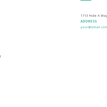
1713 Hide A Wa
ADDRESS
your@email.co
d