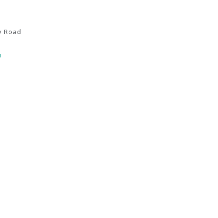
y Road
m