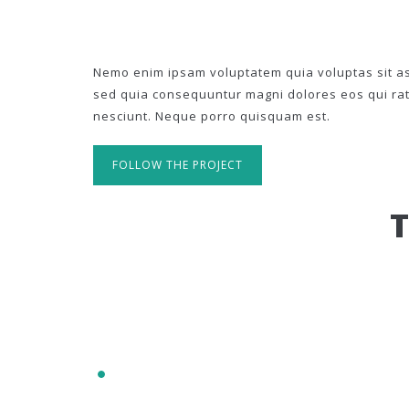
Nemo enim ipsam voluptatem quia voluptas sit asp
sed quia consequuntur magni dolores eos qui ra
nesciunt. Neque porro quisquam est.
FOLLOW THE PROJECT
IT'S RESPONSIVE