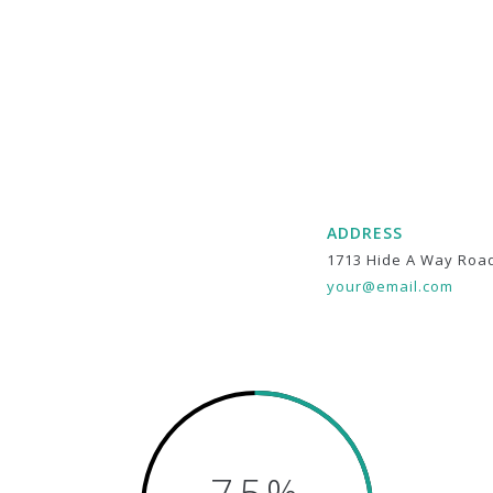
ADDRESS
1713 Hide A Way Roa
your@email.com