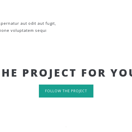
ernatur aut odit aut fugit,
tione voluptatem sequi
THE PROJECT FOR YO
FOLLOW THE PROJECT