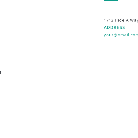
1713 Hide A Wa
ADDRESS
your@email.co
d