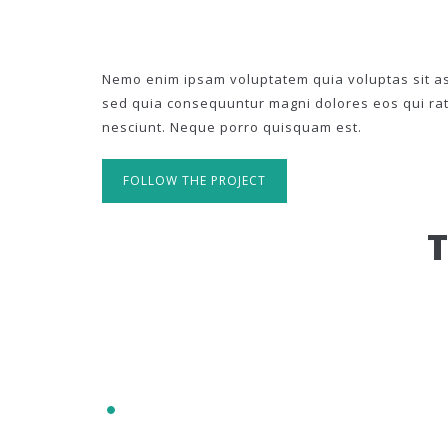
Nemo enim ipsam voluptatem quia voluptas sit asp
sed quia consequuntur magni dolores eos qui ra
nesciunt. Neque porro quisquam est.
FOLLOW THE PROJECT
IT'S RESPONSIVE