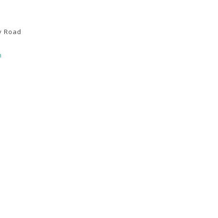
y Road
m