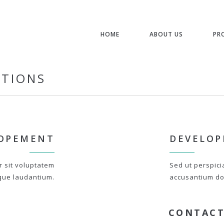
HOME
ABOUT US
PR
STIONS
OPEMENT
DEVELO
r sit voluptatem
Sed ut perspici
que laudantium.
accusantium do
CONTACT