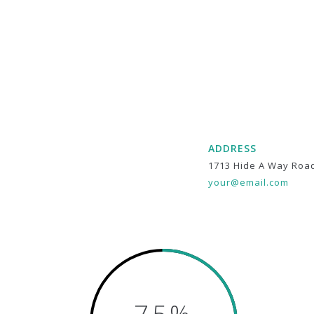
ADDRESS
1713 Hide A Way Roa
your@email.com