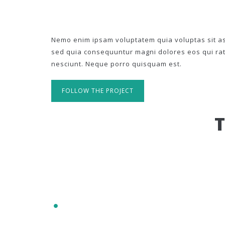
Nemo enim ipsam voluptatem quia voluptas sit asp
sed quia consequuntur magni dolores eos qui ra
nesciunt. Neque porro quisquam est.
FOLLOW THE PROJECT
IT'S RESPONSIVE