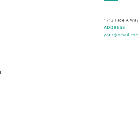
1713 Hide A Wa
ADDRESS
your@email.co
d