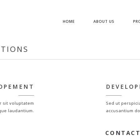
HOME
ABOUT US
PR
STIONS
OPEMENT
DEVELO
r sit voluptatem
Sed ut perspici
que laudantium.
accusantium do
CONTACT