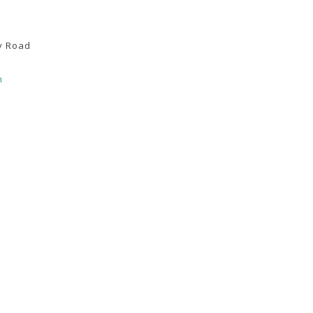
y Road
m