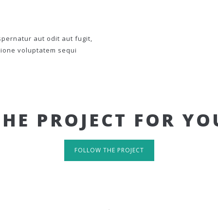
ernatur aut odit aut fugit,
tione voluptatem sequi
THE PROJECT FOR YO
FOLLOW THE PROJECT