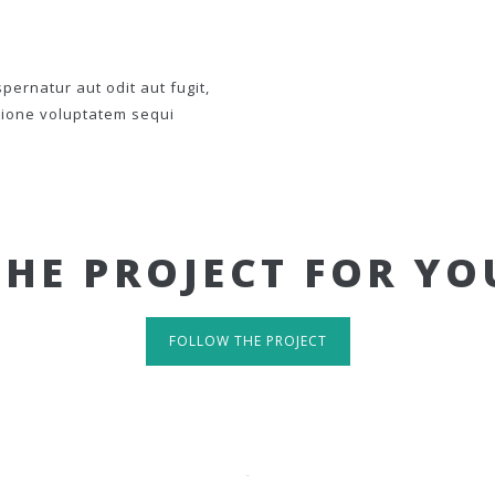
ernatur aut odit aut fugit,
tione voluptatem sequi
THE PROJECT FOR YO
FOLLOW THE PROJECT