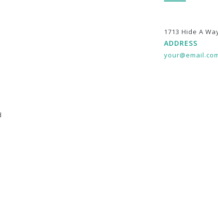
1713 Hide A Wa
ADDRESS
your@email.co
d