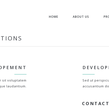
HOME
ABOUT US
PR
STIONS
OPEMENT
DEVELO
r sit voluptatem
Sed ut perspici
que laudantium.
accusantium do
CONTACT