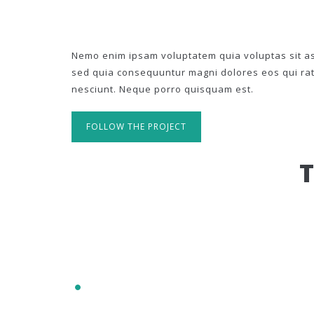
Nemo enim ipsam voluptatem quia voluptas sit asp
sed quia consequuntur magni dolores eos qui ra
nesciunt. Neque porro quisquam est.
FOLLOW THE PROJECT
IT'S RESPONSIVE