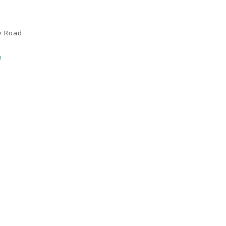
y Road
m