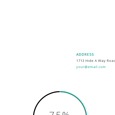
ADDRESS
1713 Hide A Way Roa
your@email.com