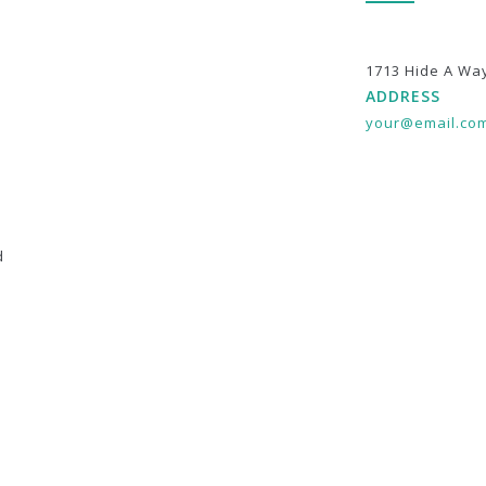
1713 Hide A Wa
ADDRESS
your@email.co
d