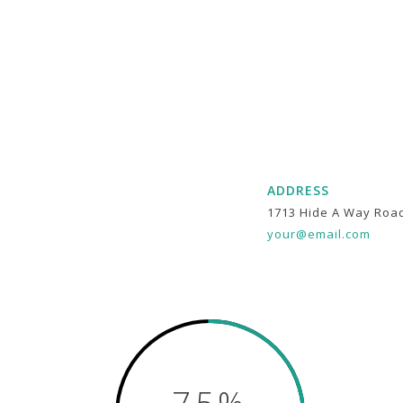
ADDRESS
1713 Hide A Way Roa
your@email.com