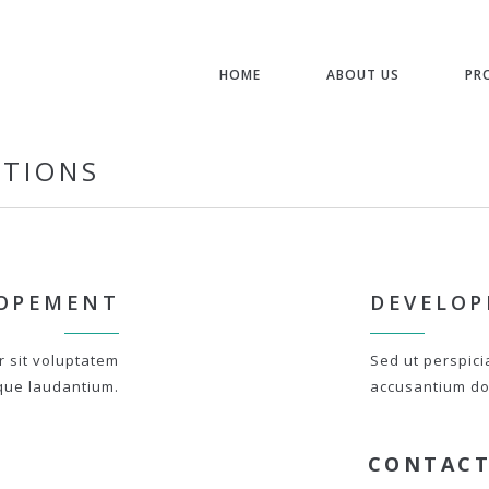
HOME
ABOUT US
PR
STIONS
OPEMENT
DEVELO
r sit voluptatem
Sed ut perspici
que laudantium.
accusantium do
CONTACT