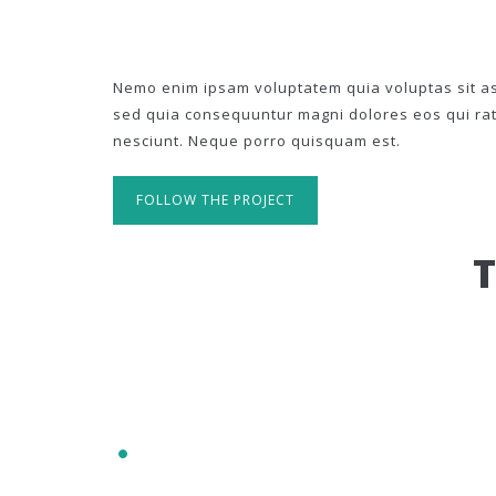
Nemo enim ipsam voluptatem quia voluptas sit asp
sed quia consequuntur magni dolores eos qui ra
nesciunt. Neque porro quisquam est.
FOLLOW THE PROJECT
IT'S RESPONSIVE