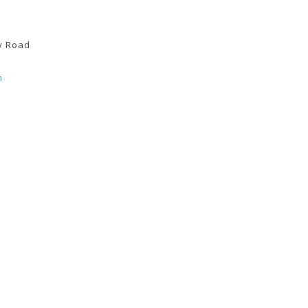
y Road
m