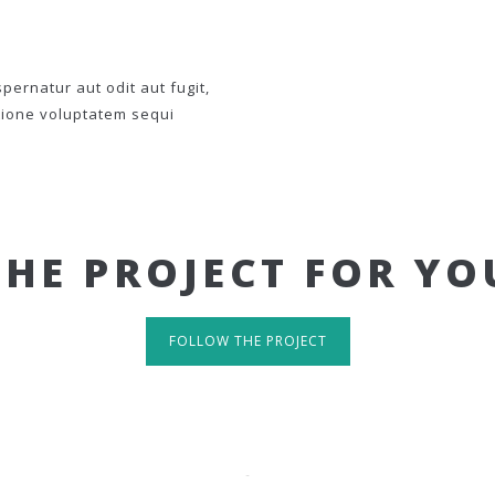
ernatur aut odit aut fugit,
tione voluptatem sequi
THE PROJECT FOR YO
FOLLOW THE PROJECT