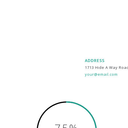
ADDRESS
1713 Hide A Way Roa
your@email.com