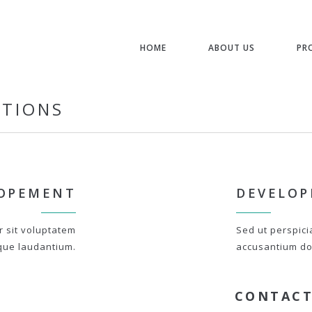
HOME
ABOUT US
PR
STIONS
OPEMENT
DEVELO
r sit voluptatem
Sed ut perspici
que laudantium.
accusantium do
CONTACT