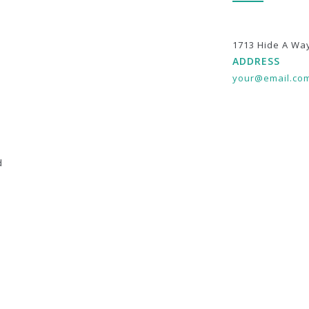
1713 Hide A Wa
ADDRESS
your@email.co
d