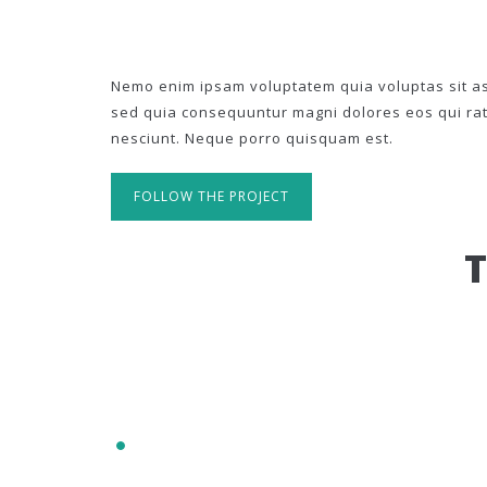
Nemo enim ipsam voluptatem quia voluptas sit asp
sed quia consequuntur magni dolores eos qui ra
nesciunt. Neque porro quisquam est.
FOLLOW THE PROJECT
IT'S RESPONSIVE