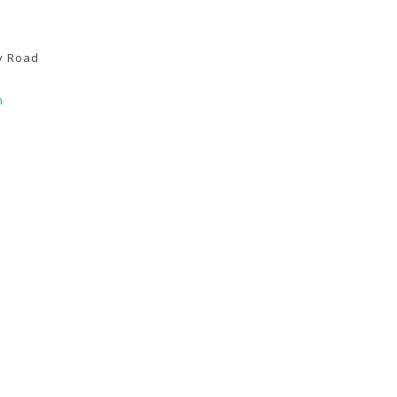
y Road
m