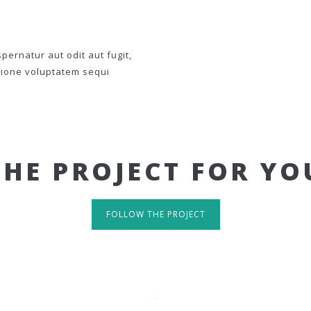
ernatur aut odit aut fugit,
tione voluptatem sequi
THE PROJECT FOR YO
FOLLOW THE PROJECT