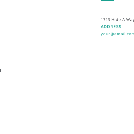
1713 Hide A Wa
ADDRESS
your@email.co
d