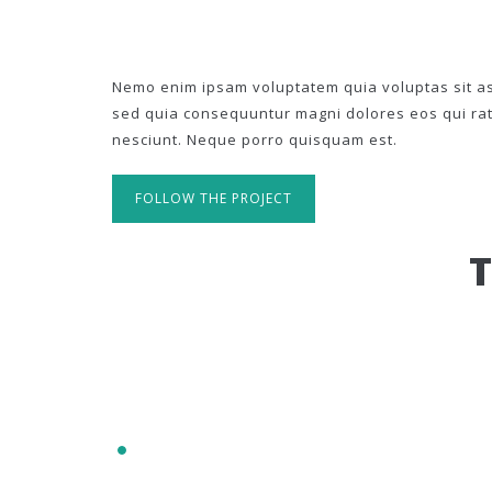
Nemo enim ipsam voluptatem quia voluptas sit asp
sed quia consequuntur magni dolores eos qui ra
nesciunt. Neque porro quisquam est.
FOLLOW THE PROJECT
IT'S RESPONSIVE