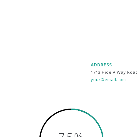
ADDRESS
1713 Hide A Way Roa
your@email.com