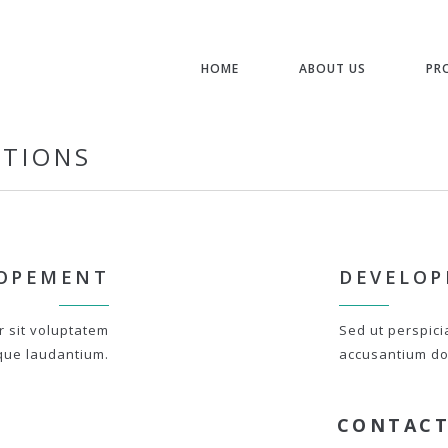
HOME
ABOUT US
PR
STIONS
OPEMENT
DEVELO
r sit voluptatem
Sed ut perspici
que laudantium.
accusantium do
CONTACT