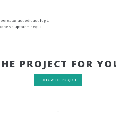
ernatur aut odit aut fugit,
tione voluptatem sequi
THE PROJECT FOR YO
FOLLOW THE PROJECT