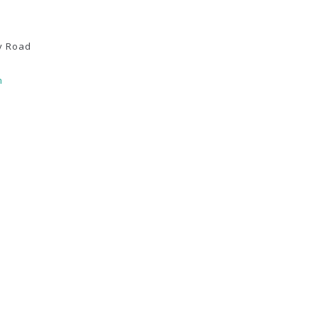
y Road
m