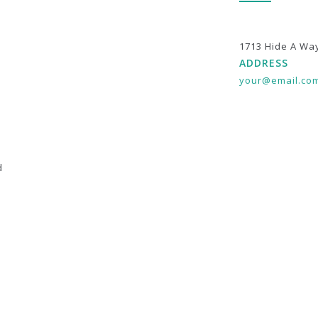
1713 Hide A Wa
ADDRESS
your@email.co
d