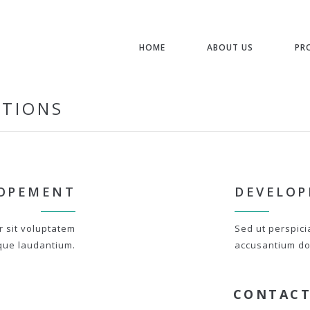
HOME
ABOUT US
PR
STIONS
OPEMENT
DEVELO
r sit voluptatem
Sed ut perspici
que laudantium.
accusantium do
CONTACT