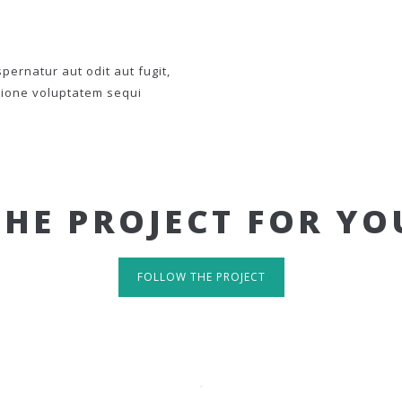
ernatur aut odit aut fugit,
tione voluptatem sequi
THE PROJECT FOR YO
FOLLOW THE PROJECT