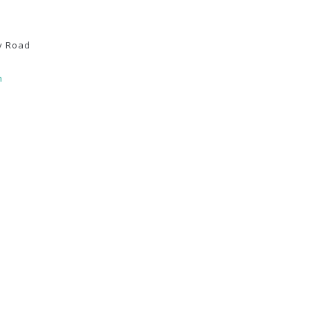
y Road
m