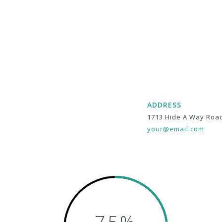
ADDRESS
1713 Hide A Way Roa
your@email.com